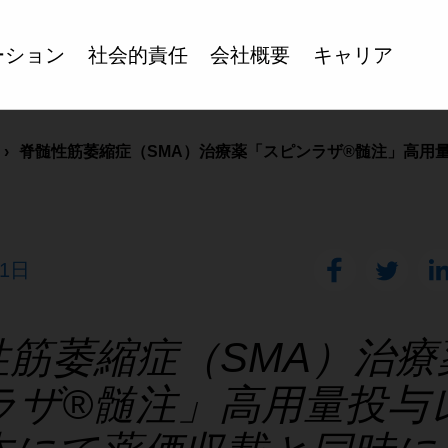
ーション
社会的責任
会社概要
キャリア
脊髄性筋萎縮症（SMA）治療薬「スピンラザ®髄注」高用量.
11日
性筋萎縮症（SMA）治療
ラザ®髄注」高用量投与