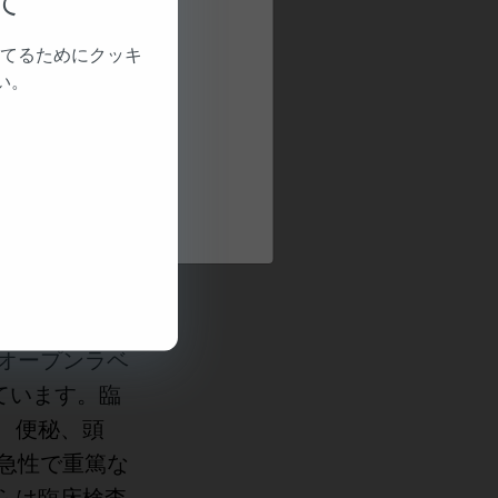
て
原因を標的に
てるためにクッキ
Aの発症部位に
い。
神経系に直接
に類のないリ
ァイルを有
してきました。
試験
にわたる460
オープンラベ
ています。臨
、便秘、頭
急性で重篤な
らは臨床検査