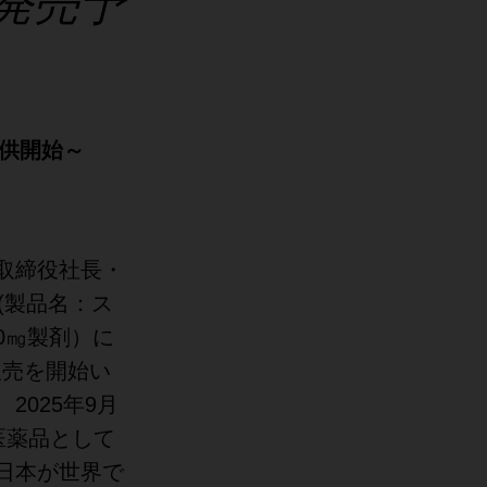
発売予
提供開始～
取締役社長・
(製品名：ス
0㎎製剤）に
販売を開始い
025年9月
医薬品として
日本が世界で