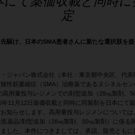
本にて薬価収載と同時に
定
先駆け、日本のSMA患者さんに新たな選択肢を
ン・ジャパン株式会社（本社：東京都中央区、代表
髄性筋萎縮症（SMA）治療薬であるヌシネルセン
)の高用量投与レジメンでの剤型追加（28㎎製剤、5
25年11月12日薬価収載と同時に同製剤を日本にて
お知らせします。高用量投与レジメンについては、2
量医薬品/剤型追加（28㎎製剤、50㎎製剤）に係る
しました。本件につきましては、承認、販売ともに