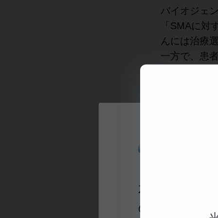
バイオジェ
「SMAに対
んには治療
一方で、患
運動機能を
っています
先駆けて提供
たいことに
ることを願
®
スピンラザ
スピンラザは
して世界71
本ページで
全世界で14
の活動に関
スピンラザは体内