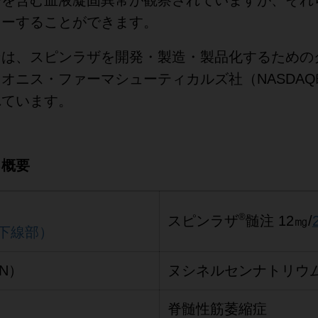
ターすることができます。
ンは、スピンラザを開発・製造・製品化するための
オニス・ファーマシューティカルズ社（NASDAQ略
れています。
る概要
®
スピンラザ
髄注 12㎎/
下線部）
N）
ヌシネルセンナトリウ
脊髄性筋萎縮症