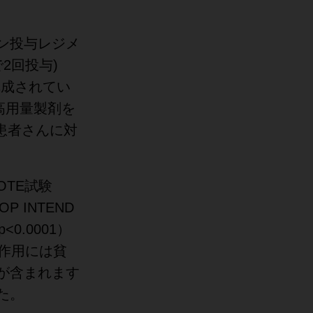
ン投与レジメ
2回投与)
構成されてい
高用量製剤を
A患者さんに対
OTE試験
 INTEND
0.0001）
副作用には貧
が含まれます
た。