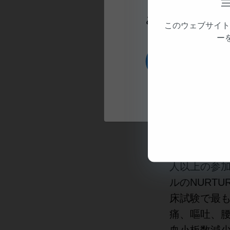
パクの量を
あなたは報道関係
このウェブサイト
するアンチセ
ー
到達できる
投与されま
はい
スピンラザは
アルワール
し、様々な年
ヌシネルセ
（ENDEA
人以上の参加
ルのNURT
床試験で最
痛、嘔吐、腰
血小板数減