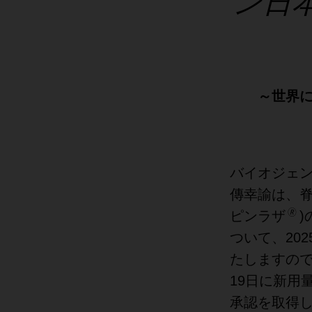
ン日
～世界に
バイオジェ
傳幸諭は、脊
🄬
ピンラザ
ついて、20
たしますので
19日に新用
承認を取得