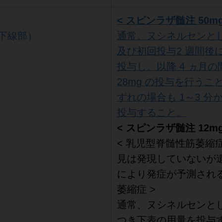
< スピンラザ髄注 50mg/
下線部）
通常、ヌシネルセンと
及び初回投与2 週間後に 
投与し、以降 4 ヵ月の
28mg の投与を行うこ
ずれの場合も 1～3 分
投与すること。
< スピンラザ髄注 12mg
< 乳児型脊髄性筋萎縮
見は発現していないが遺
により発症が予測され
萎縮症 >
通常、ヌシネルセンと
つき下表の用量を投与す