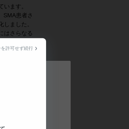
ています。
、SMA患者さ
化しました。
にはさらなる
ることがわか
ーを許可せず続行
メンを世界に
患者さんがやり
加していかれ
成人の治療薬と
治療として、
バイオジェン
 （SMN）タン