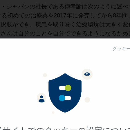
ン・ジャパンの社長である傳幸諭は次のように述べ
する初めての治療薬を2017年に発売してから8年間
選択肢ができ、疾患を取り巻く治療環境は大きく変
者さんは自分のことを自分でできるようになるため
はじめ、呼吸機能や嚥下機能の改善を望んでおられ
クッキ
🄬
。そのような患者さんに、スピンラザ
高用量レジ
させていただけることを嬉しく思います。SMA
挑戦され、進学や就労など、より積極的に社会に参
っています」
について
脊髄性筋萎縮症（SMA）の乳幼児、小児および
カ国以上で承認されています。SMAの基盤となる
は、報道関係者の皆さまに対して
3
,000人以上がスピンラザの治療を受けています。
する情報をご提供しています。
で生成される完全長Survival Motor Neuron