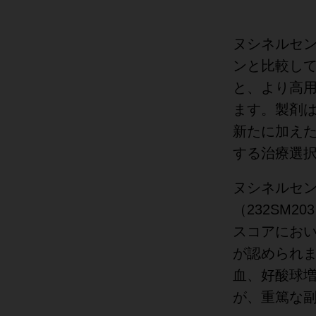
ヌシネルセ
ンと比較して
と、より高用
ます。製剤は
新たに加え
する治療選
ヌシネルセン
（232SM2
スコアにおいて
が認められ
血、好酸球
が、重篤な