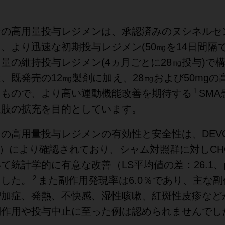
ンの高用量投与レジメンは、承認済みのヌシネルセ
、より迅速な初期投与レジメン(50㎎を14日間隔で
量の維持投与レジメン(4ヵ月ごとに28㎎投与)で
、既発売の12㎎製剤に加え、28㎎および50mgの
1
たもので、より高い運動機能改善を期待する
SM
択肢の拡充を目的としています。
の高用量投与レジメンの有効性と安全性は、DEV
03）により確認されており、シャム対照群に対しCHOP
統計学的に有意な改善（LS平均値の差：26.1、p<
2
ました。
また副作用発現率は6.0％であり、主な
増加症、発熱、不快感、湿性咳嗽、紅斑性皮疹など
副作用や投与中止に至った例は認められませんでし