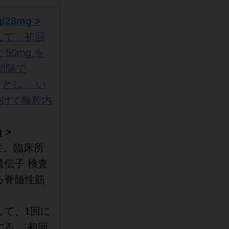
28mg >
して、初回
50mg を
間隔で
ととし、 い
かけて髄腔内
 >
症、臨床所
伝子 検査
る脊髄性筋
して、1回に
る。 初回