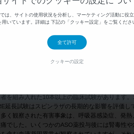
当サイトでのクッキーの設定につい
継続的に増やすことで、運動ニューロン喪失の根本
者ですか？
では、サイトの使用状況を分析し、マーケティング活動に役立
4
ンス・オリゴヌクレオチド（ASO）です。
SM
を用いています。詳細は 下記の「クッキー設定」をご覧くださ
よう、スピンラザは運動ニューロンが存在する中枢
4
いいえ
す。
全て許可
5,6
、最長10年間治療を受けた参加者データ
と他
ドの経験に基づき、十分に確立された安全性プロフ
クッキーの設定
齢や異なるタイプのSMAに持続した有効性を示
ンの臨床開発プログラムには、2つの無作為化対照
R試験およびCHERISH試験）を含む、幅広い患者集団
者を組み入れた10本以上の臨床試験があります。
URE延長試験はスピンラザの長期的な影響を評価し
も多く観察された有害事象は、呼吸器感染症、発熱
痛でした。いくつかのASO薬投与後には腎毒性や
少を含む血液凝固異常が観察されていますが、それ