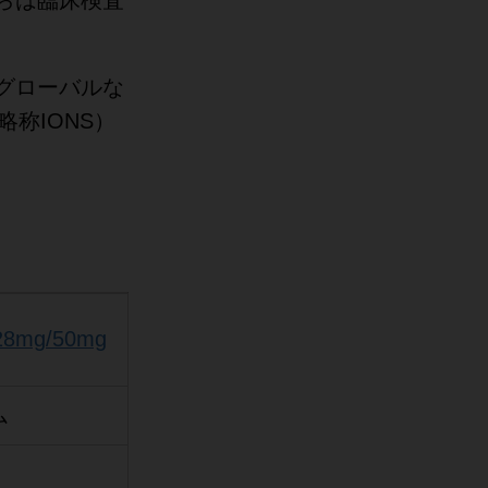
グローバルな
称IONS）
28mg/50mg
ム