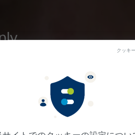
ly.
rlessly.
クッキ
TM
ves.
 人生を変える