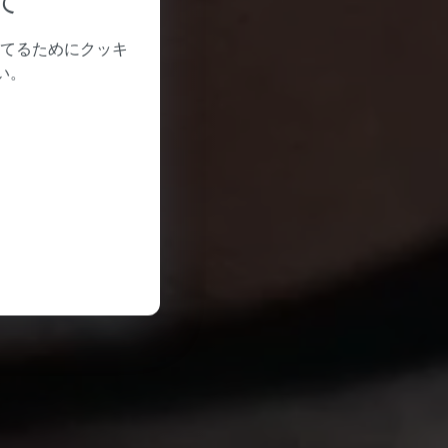
て
てるためにクッキ
い。