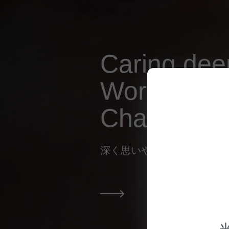
Caring deep
Working fea
Changing li
深く思いやる 果敢に挑む