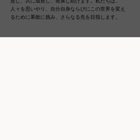
造し、共に成長し、発展し続けます。私たちは、
人々を思いやり、自分自身ならびにこの世界を変え
るために果敢に挑み、さらなる先を目指します。
求人を調べる
バイオジェンでの人生
私たちは新しい視点