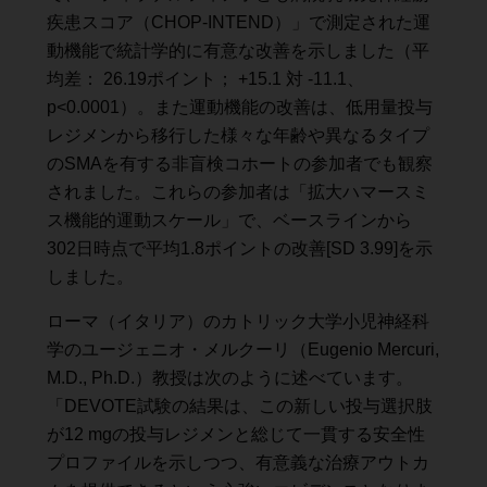
疾患スコア（CHOP-INTEND）」で測定された運
動機能で統計学的に有意な改善を示しました（平
均差： 26.19ポイント； +15.1 対 -11.1、
p<0.0001）。また運動機能の改善は、低用量投与
レジメンから移行した様々な年齢や異なるタイプ
のSMAを有する非盲検コホートの参加者でも観察
されました。これらの参加者は「拡大ハマースミ
ス機能的運動スケール」で、ベースラインから
302日時点で平均1.8ポイントの改善[SD 3.99]を示
しました。
ローマ（イタリア）のカトリック大学小児神経科
学のユージェニオ・メルクーリ（Eugenio Mercuri,
M.D., Ph.D.）教授は次のように述べています。
「DEVOTE試験の結果は、この新しい投与選択肢
が12 mgの投与レジメンと総じて一貫する安全性
プロファイルを示しつつ、有意義な治療アウトカ