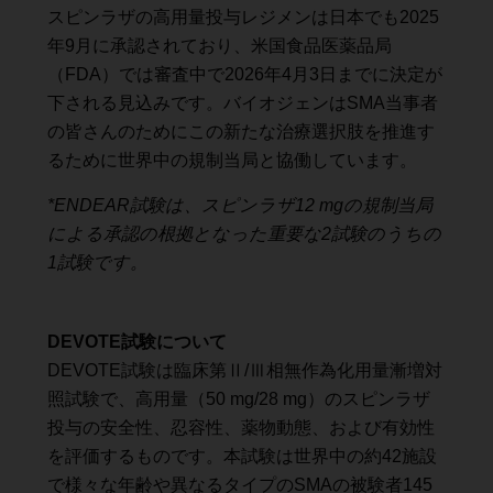
スピンラザの高用量投与レジメンは日本でも2025
年9月に承認されており、米国食品医薬品局
（FDA）では審査中で2026年4月3日までに決定が
下される見込みです。バイオジェンはSMA当事者
の皆さんのためにこの新たな治療選択肢を推進す
るために世界中の規制当局と協働しています。
*ENDEAR試験は、スピンラザ12 mgの規制当局
による承認の根拠となった重要な2試験のうちの
1試験です。
DEVOTE試験について
DEVOTE試験は臨床第Ⅱ/Ⅲ相無作為化用量漸増対
照試験で、高用量（50 mg/28 mg）のスピンラザ
投与の安全性、忍容性、薬物動態、および有効性
を評価するものです。本試験は世界中の約42施設
で様々な年齢や異なるタイプのSMAの被験者145