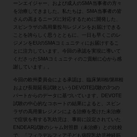
ーンエイジャー、および成人のSMA当事者の方々
を治療してきました。私たちは、SMA当事者の皆
さんの高まるニーズに対応するために開発した、
スピンラザの高用量投与レジメンをお届けできる
ことを誇らしく思うとともに、一日も早くこのレ
ジメンをEUのSMAコミュニティにお届けするこ
とに注力しています。今回の承認を実現に導いて
くださったSMAコミュニティのご貢献に心から感
謝しています」。
今回の欧州委員会による承認は、臨床第II相/第III相
および長期延長試験というDEVOTE試験の3つの
パートからのデータに基づいています。DEVOTE
試験の中心的なコホートの結果によると、スピン
ラザの高用量レジメンによる治療を受けた未治療
で症状を有する乳幼児は、事前に設定されていた
ENDEAR試験のシャム対照群（未治療）との比較
で、「フィラデルフィア子ども病院乳幼児神経筋