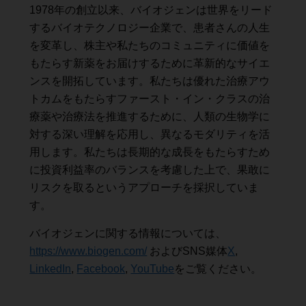
1978年の創立以来、バイオジェンは世界をリード
するバイオテクノロジー企業で、患者さんの人生
を変革し、株主や私たちのコミュニティに価値を
もたらす新薬をお届けするために革新的なサイエ
ンスを開拓しています。私たちは優れた治療アウ
トカムをもたらすファースト・イン・クラスの治
療薬や治療法を推進するために、人類の生物学に
対する深い理解を応用し、異なるモダリティを活
用します。私たちは長期的な成長をもたらすため
に投資利益率のバランスを考慮した上で、果敢に
リスクを取るというアプローチを採択していま
す。
バイオジェンに関する情報については、
https://www.biogen.com/
およびSNS媒体
X
,
LinkedIn
,
Facebook
,
YouTube
をご覧ください。