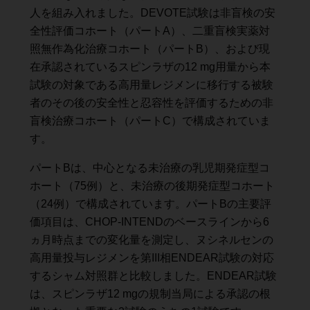
人を組み入れました。DEVOTE試験は非盲検の安
全性評価コホート（パートA）、二重盲検実薬対
照無作為化治療コホート（パートB）、および現
在承認されているスピンラザの12 mg用量から本
試験の対象である高用量レジメンに移行する被験
者のその後の安全性と忍容性を評価するための非
盲検治療コホート（パートC）で構成されていま
す。
パートBは、中心となる未治療の乳児期発症型コ
ホート（75例）と、未治療の後期発症型コホート
（24例）で構成されています。パートBの主要評
価項目は、CHOP-INTENDのベースラインから6
ヵ月時点までの変化量を測定し、ヌシネルセンの
高用量投与レジメンを第III相ENDEAR試験の対応
するシャム対照群と比較しました。ENDEAR試験
は、スピンラザ12 mgの規制当局による承認の根