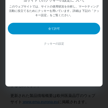
ご提供しています。
ヌシネルセン投与に際しての特別な警告および注
このウェブサイトでは、サイトの使用状況を分析し、マーケティング
活動に役立てるためにクッキーを用いています。詳細は 下記の「クッ
意として、腰椎穿刺術に関わる有害反応、血小板
キー設定」をご覧ください。
あなたは報道関係者ですか？
数の低下、血液凝固異常、腎毒性、水頭症（脳内
での脳脊髄液の過剰な貯留）があります。
全て許可
はい
SMAヨーロッパのCEOであるニコル・ガセット
（Nicole Gusset）は次のように述べています。
クッキーの設定
「私たちはSMAに関わるコミュニティとしてSMA
いいえ
当事者に対する選択肢を拡大し、SMA治療におけ
る継続したイノベーションを強化する進歩を歓迎
します。今回の承認は、長期的なSMA治療への個
別化アプローチを可能にし得る、より広範な可能
性に貢献する持続的な研究と投資の重要性を強調
するものです」。
更新された製品情報概要は欧州医薬品庁のウェブ
サイト
www.ema.europa.eu
に掲載されます。