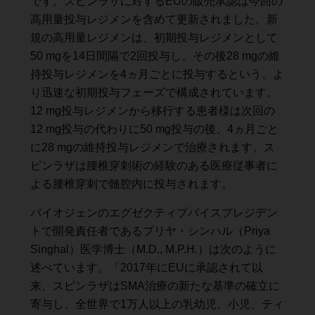
です。スピンラザに対するEUの販売承認は今回の
高用量投与レジメンを含めて更新されました。新
規の高用量レジメンは、初期投与レジメンとして
50 mgを14日間隔で2回投与し、その後28 mgの維
持投与レジメンを4ヵ月ごとに投与するという、よ
り迅速な初期投与フェーズで構成されています。
12 mg投与レジメンから移行する患者様は次回の
12 mg投与の代わりに50 mg投与の後、4ヵ月ごと
に28 mgの維持投与レジメンで治療されます。ス
ピンラザは腰椎穿刺術の経験のある医療従事者に
よる腰椎穿刺で髄腔内に投与されます。
バイオジェンのエグゼクティブバイスプレジデン
トで開発責任者であるプリヤ・シンハル（Priya
Singhal）医学博士（M.D., M.P.H.）は次のように
述べています。「2017年にEUに承認されて以
来、スピンラザはSMA治療の新たな基準の確立に
寄与し、全世界で1万人以上の乳幼児、小児、ティ