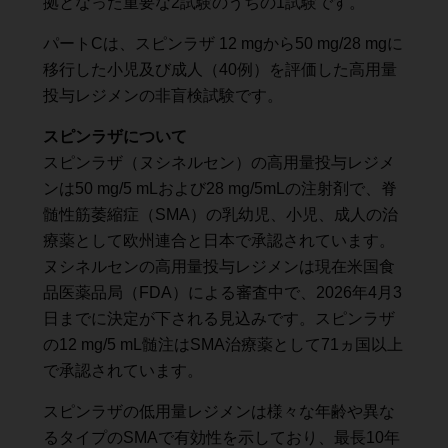
拠となった重要な2試験のうちの1試験です。
パートCは、スピンラザ 12 mgから50 mg/28 mgに
移行した小児及び成人（40例）を評価した高用量
投与レジメンの非盲検試験です。
スピンラザについて
スピンラザ（ヌシネルセン）の高用量投与レジメ
ンは50 mg/5 mLおよび28 mg/5mLの注射剤で、脊
髄性筋萎縮症（SMA）の乳幼児、小児、成人の治
療薬として欧州連合と日本で承認されています。
ヌシネルセンの高用量投与レジメンは現在米国食
品医薬品局（FDA）による審査中で、2026年4月3
日までに決定が下される見込みです。スピンラザ
の12 mg/5 mL髄注はSMA治療薬として71ヵ国以上
で承認されています。
スピンラザの低用量レジメンは様々な年齢や異な
るタイプのSMAで有効性を示しており、最長10年