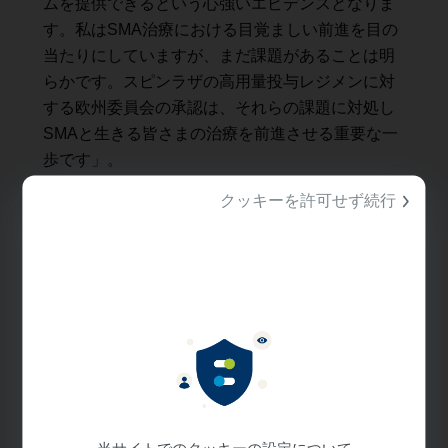
ムを提供できるという心強いエビデンスとなりま
す。私はSMA治療における目覚ましい前進を目の
当たりにしていますが、まだ課題があることは明
らかです。スピンラザの高用量投与レジメンに対
する欧州委員会の承認は、それらの課題に対処し
SMAと生きる皆さまの治療を前進させる重要な一
歩です」。
クッキーを許可せず続行
本試験を通じて高用量投与レジメンは全般的に良
好な忍容性を示し、報告された有害事象はSMAお
よびヌシネルセンの既知の安全性と一貫性があり
ました。長期延長試験においてヌシネルセンの高
用量の継続投与による新たな安全性の懸念は認め
られませんでした。DEVOTE試験で高用量レジメ
ンを投与された参加者の10%以上で発症し、シャ
本ページでは、報道関係者
ム対照群より5%以上多く発症した最も一般的な有
の皆さまに対してバイオジ
害事象は、肺炎、COVID-19、誤嚥性肺炎、栄養
ェンの活動に関する情報を
不良でした。
当サイトでのクッキーの設定について