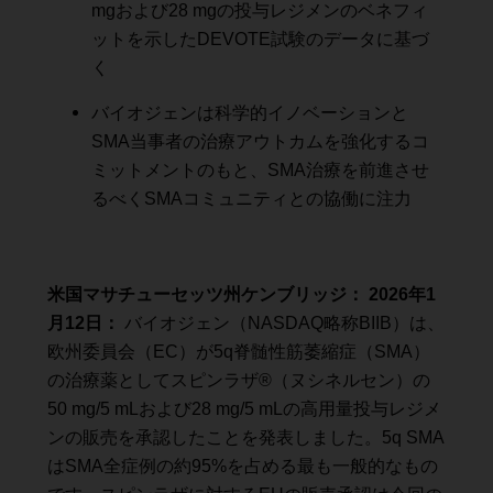
mgおよび28 mgの投与レジメンのベネフィ
ットを示したDEVOTE試験のデータに基づ
く
バイオジェンは科学的イノベーションと
SMA当事者の治療アウトカムを強化するコ
ミットメントのもと、SMA治療を前進させ
るべくSMAコミュニティとの協働に注力
米国マサチューセッツ州ケンブリッジ： 2026年1
月12日：
バイオジェン（NASDAQ略称BIIB）は、
欧州委員会（EC）が5q脊髄性筋萎縮症（SMA）
の治療薬としてスピンラザ®（ヌシネルセン）の
50 mg/5 mLおよび28 mg/5 mLの高用量投与レジメ
ンの販売を承認したことを発表しました。5q SMA
はSMA全症例の約95%を占める最も一般的なもの